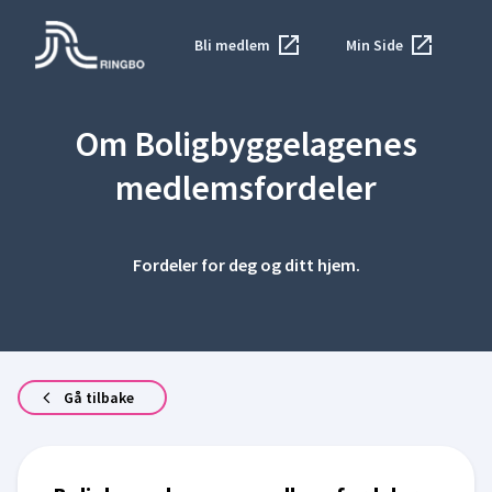
Bli medlem
Min Side
Om Boligbyggelagenes
medlemsfordeler
Fordeler for deg og ditt hjem.
Gå tilbake